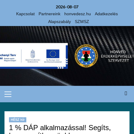
2026-08-07
Kapcsolat
Partnereink
honvedesz.hu
Adatkezelés
Alapszabály
SZMSZ
HÉSZ hír
1 % DÁP alkalmazással! Segíts,