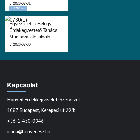
2026-07-31
HÉSZ hír
Egyeztetett a Belügyi
Érdekegyeztető Tanács
Munkavállalói oldala
2026-07-30
Kapcsolat
Honvéd Érdekképviseleti Szervezet
1087 Budapest, Kerepesi út 29/b
+36-1-450-0346
iroda@honvedesz.hu