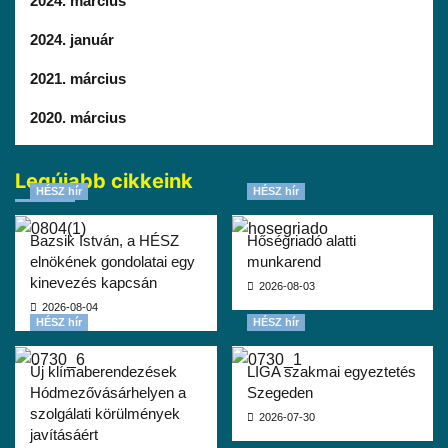
2024. március
2024. január
2021. március
2020. március
Legújabb cikkeink
HÉSZ hír
HÉSZ hír
Bazsik István, a HÉSZ
Hőségriadó alatti
elnökének gondolatai egy
munkarend
kinevezés kapcsán
2026-08-03
2026-08-04
HÉSZ hír
HÉSZ hír
Új klímaberendezések
LIGA szakmai egyeztetés
Hódmezővásárhelyen a
Szegeden
szolgálati körülmények
2026-07-30
javításáért