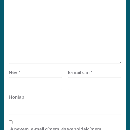
Név
*
E-mail cím
*
Honlap
A nevem, e-mail címem, és weboldalcímem