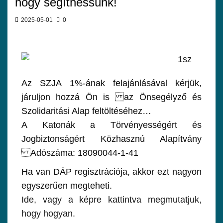
hogy segíthessünk!
2025-05-01
0
Az SZJA 1%-ának felajánlásával kérjük,
járuljon hozzá Ön is az Önsegélyző és
Szolidaritási Alap feltöltéséhez…
A Katonák a Törvényességért és
Jogbiztonságért Közhasznú Alapítvány
Adószáma: 18090044-1-41
Ha van DÁP regisztrációja, akkor ezt nagyon
egyszerűen megteheti.
Ide, vagy a képre kattintva megmutatjuk,
hogy hogyan.