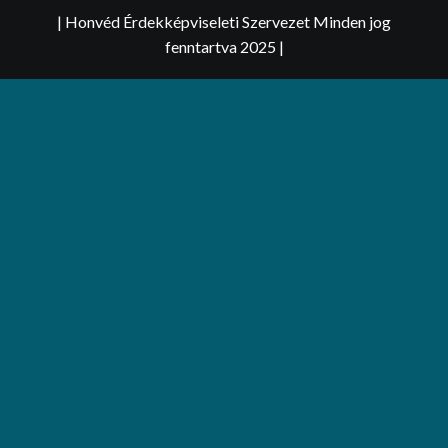
| Honvéd Érdekképviseleti Szervezet Minden jog
fenntartva 2025
|