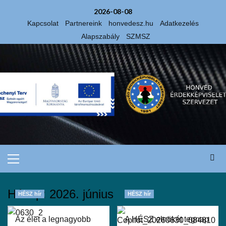
2026-08-08
Kapcsolat
Partnereink
honvedesz.hu
Adatkezelés
Alapszabály
SZMSZ
Hónap:
2026. június
HÉSZ hír
HÉSZ hír
Az élet a legnagyobb
A HÉSZ elnökét tegnap