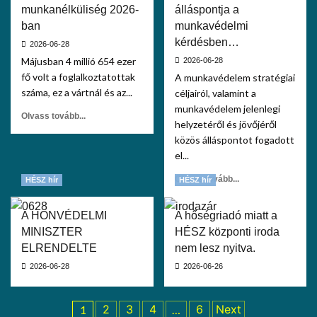
munkanélküliség 2026-
álláspontja a
ban
munkavédelmi
kérdésben…
2026-06-28
Májusban 4 millió 654 ezer
2026-06-28
fő volt a foglalkoztatottak
A munkavédelem stratégiai
száma, ez a vártnál és az...
céljairól, valamint a
munkavédelem jelenlegi
Olvass tovább...
helyzetéről és jövőjéről
közös álláspontot fogadott
el...
Olvass tovább...
HÉSZ hír
HÉSZ hír
A HONVÉDELMI
A hőségriadó miatt a
MINISZTER
HÉSZ központi iroda
ELRENDELTE
nem lesz nyitva.
2026-06-28
2026-06-26
2
3
4
6
Next
1
…