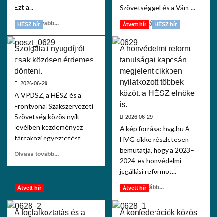
Ezt a...
Szövetséggel és a Vám-...
Olvass tovább...
Olvass tovább...
HÉSZ hír
Átvett hír
HÉSZ hír
Szolgálati nyugdíjról
A honvédelmi reform
csak közösen érdemes
tanulságai kapcsán
dönteni.
megjelent cikkben
nyilatkozott többek
2026-06-29
között a HÉSZ elnöke
A VPDSZ, a HÉSZ és a
is.
Frontvonal Szakszervezeti
Szövetség közös nyílt
2026-06-29
levélben kezdeményez
A kép forrása: hvg.hu A
tárcaközi egyeztetést. ...
HVG cikke részletesen
bemutatja, hogy a 2023–
Olvass tovább...
2024-es honvédelmi
jogállási reformot...
Olvass tovább...
Átvett hír
Átvett hír
A foglalkoztatás és a
A konfederációk közös