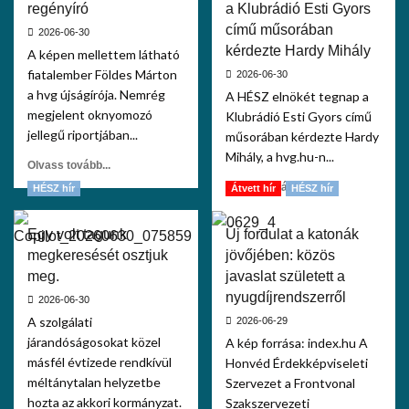
regényíró
a Klubrádió Esti Gyors
című műsorában
2026-06-30
kérdezte Hardy Mihály
A képen mellettem látható
fiatalember Földes Márton
2026-06-30
a hvg újságírója. Nemrég
A HÉSZ elnökét tegnap a
megjelent oknyomozó
Klubrádió Esti Gyors című
jellegű riportjában...
műsorában kérdezte Hardy
Mihály, a hvg.hu-n...
Olvass tovább...
Olvass tovább...
HÉSZ hír
Átvett hír
HÉSZ hír
Egy volt tagunk
Új fordulat a katonák
megkeresését osztjuk
jövőjében: közös
meg.
javaslat született a
nyugdíjrendszerről
2026-06-30
A szolgálati
2026-06-29
járandóságosokat közel
A kép forrása: index.hu A
másfél évtizede rendkívül
Honvéd Érdekképviseleti
méltánytalan helyzetbe
Szervezet a Frontvonal
hozta az akkori kormányzat.
Szakszervezeti