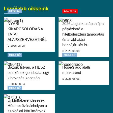
Legújabb cikkeink
HÉSZ hír
Átvett hír
NYÁRI
2026 augusztusában újra
KIKAPCSOLÓDÁS A
pályázható a
TATAI
hiteltörlesztési támogatás
ALAPSZERVEZETNÉL
és a lakhatási
hozzájárulás is.
2026-08-08
2026-08-08
HÉSZ hír
HÉSZ hír
Bazsik István, a HÉSZ
Hőségriadó alatti
elnökének gondolatai egy
munkarend
kinevezés kapcsán
2026-08-03
2026-08-04
HÉSZ hír
Új klímaberendezések
Hódmezővásárhelyen a
szolgálati körülmények