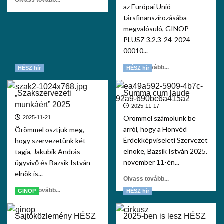
Olvass tovább...
az Európai Unió
társfinanszírozásába
megvalósuló, GINOP
PLUSZ 3.2.3-24-2024-
00010...
Olvass tovább...
HÉSZ hír
HÉSZ hír
„Szakszervezeti
Summa cum laude
munkáért” 2025
2025-11-17
Örömmel számolunk be
2025-11-21
arról, hogy a Honvéd
Örömmel osztjuk meg,
Érdekképviseleti Szervezet
hogy szervezetünk két
elnöke, Bazsik István 2025.
tagja, Jakubik András
november 11-én...
ügyvivő és Bazsik István
elnök is...
Olvass tovább...
Olvass tovább...
GINOP
HÉSZ hír
Sajtóközlemény HÉSZ
2025-ben is lesz HÉSZ