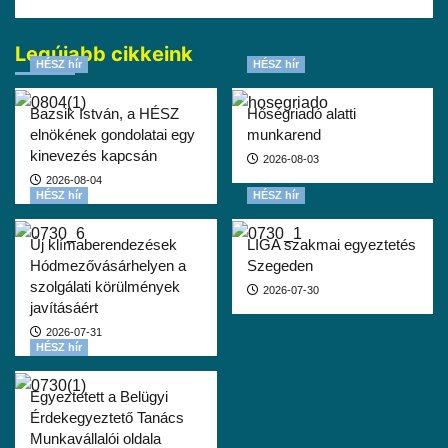
Legújabb cikkeink
HÉSZ hír
HÉSZ hír
Bazsik István, a HÉSZ
Hőségriadó alatti
elnökének gondolatai egy
munkarend
kinevezés kapcsán
2026-08-03
2026-08-04
HÉSZ hír
HÉSZ hír
Új klímaberendezések
LIGA szakmai egyeztetés
Hódmezővásárhelyen a
Szegeden
szolgálati körülmények
2026-07-30
javításáért
2026-07-31
HÉSZ hír
Egyeztetett a Belügyi
Érdekegyeztető Tanács
Munkavállalói oldala