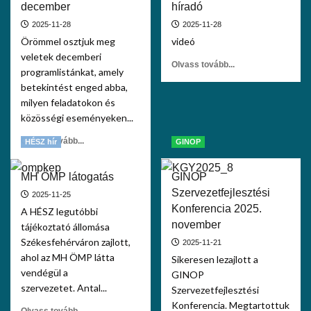
december
híradó
2025-11-28
2025-11-28
Örömmel osztjuk meg
videó
veletek decemberi
Olvass tovább...
programlistánkat, amely
betekintést enged abba,
milyen feladatokon és
közösségi eseményeken...
Olvass tovább...
HÉSZ hír
GINOP
MH ÖMP látogatás
GINOP
Szervezetfejlesztési
2025-11-25
Konferencia 2025.
A HÉSZ legutóbbi
november
tájékoztató állomása
Székesfehérváron zajlott,
2025-11-21
ahol az MH ÖMP látta
Sikeresen lezajlott a
vendégül a
GINOP
szervezetet. Antal...
Szervezetfejlesztési
Konferencia. Megtartottuk