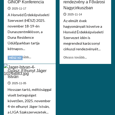
GINOP Konferencia
rendezvény a Fővárosi
Nagycirkuszban
2025-11-17
A Honvéd Érdeképviseleti
2025-11-14
Szervezet (HÉSZ) 2025.
Az elmúlt évek
november 18-19-én
hagyományait követve a
Dunaszentmiklóson, a
Honvéd Érdekképviseleti
Duna Residence
Szervezet idén is
Üdülőparkban tartja
megrendezi karácsonyi
kétnapos...
cirkuszi rendezvényét...
Olvass tovább...
Olvass tovább...
HÉSZ hír
Gyász: Elhunyt Jáger
István
2025-11-05
Hosszan tartó, méltósággal
viselt betegséget
követően, 2025. november
4-én elhunyt Jáger István,
a LIGA Szakszervezetek...