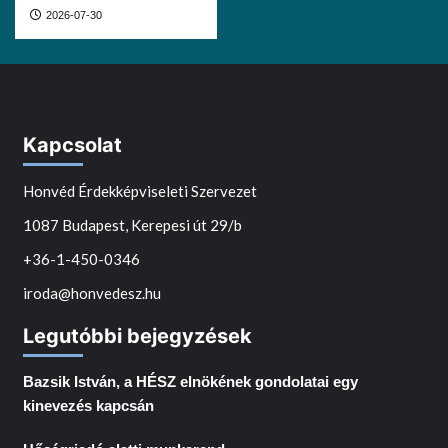
2026-07-30
Kapcsolat
Honvéd Érdekképviseleti Szervezet
1087 Budapest, Kerepesi út 29/b
+36-1-450-0346
iroda@honvedesz.hu
Legutóbbi bejegyzések
Bazsik István, a HÉSZ elnökének gondolatai egy
kinevezés kapcsán