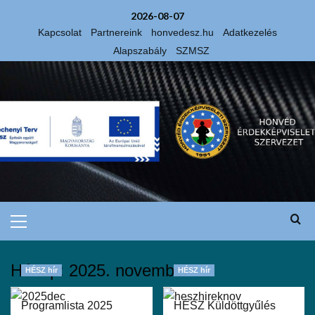
2026-08-07
Kapcsolat
Partnereink
honvedesz.hu
Adatkezelés
Alapszabály
SZMSZ
Hónap:
2025. november
HÉSZ hír
HÉSZ hír
Programlista 2025
HÉSZ Küldöttgyűlés