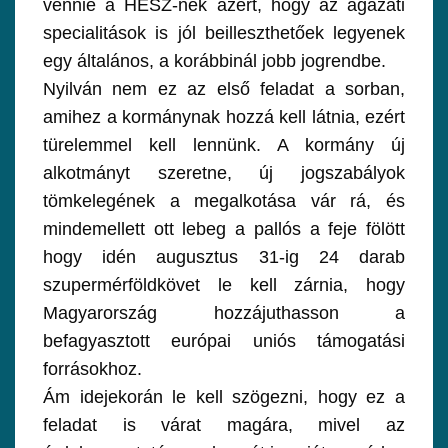
vennie a HÉSZ-nek azért, hogy az ágazati
specialitások is jól beilleszthetőek legyenek
egy általános, a korábbinál jobb jogrendbe.
Nyilván nem ez az első feladat a sorban,
amihez a kormánynak hozzá kell látnia, ezért
türelemmel kell lennünk. A kormány új
alkotmányt szeretne, új jogszabályok
tömkelegének a megalkotása vár rá, és
mindemellett ott lebeg a pallós a feje fölött
hogy idén augusztus 31-ig 24 darab
szupermérföldkövet le kell zárnia, hogy
Magyarország hozzájuthasson a
befagyasztott európai uniós támogatási
forrásokhoz.
Ám idejekorán le kell szögezni, hogy ez a
feladat is várat magára, mivel az