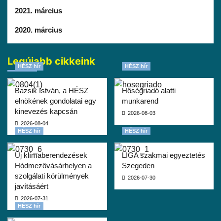
2021. március
2020. március
Legújabb cikkeink
HÉSZ hír
HÉSZ hír
Bazsik István, a HÉSZ
Hőségriadó alatti
elnökének gondolatai egy
munkarend
kinevezés kapcsán
2026-08-03
2026-08-04
HÉSZ hír
HÉSZ hír
Új klímaberendezések
LIGA szakmai egyeztetés
Hódmezővásárhelyen a
Szegeden
szolgálati körülmények
2026-07-30
javításáért
2026-07-31
HÉSZ hír