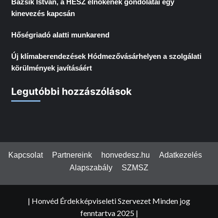
Bazsik István, a HÉSZ elnökének gondolatai egy
kinevezés kapcsán
Hőségriadó alatti munkarend
Új klímaberendezések Hódmezővásárhelyen a szolgálati
körülmények javításáért
Legutóbbi hozzászólások
Kapcsolat
Partnereink
honvedesz.hu
Adatkezelés
Alapszabály
SZMSZ
| Honvéd Érdekképviseleti Szervezet Minden jog
fenntartva 2025
|