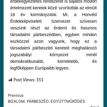
érdekegyeztetés rendszerét is sajátos módon
értelmezett keretek közé szorították az elmúlt
16 év kormányzatai. Mi, a Honvéd
Érdekképviseleti Szervezet szívesen
veszünk részt az érdemi és hasznos
társadalmi párbeszédben, egyben minden
eszközzel azon vagyunk, hogy ez a
társadalmi párbeszéd kereteit meghatározó
jogszabályi környezet minél
demokratikusabb, korrektebb, és
legfőképpen Európaibb legyen.
Post Views:
151
Previous
BIZALOM. PÁRBESZÉD. EGYÜTTMŰKÖDÉS