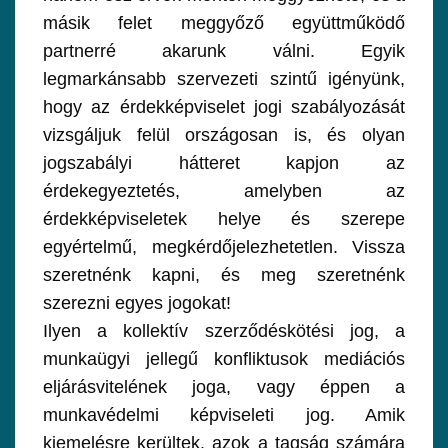
másik felet meggyőző együttműködő
partnerré akarunk válni. Egyik
legmarkánsabb szervezeti szintű igényünk,
hogy az érdekképviselet jogi szabályozását
vizsgáljuk felül országosan is, és olyan
jogszabályi hátteret kapjon az
érdekegyeztetés, amelyben az
érdekképviseletek helye és szerepe
egyértelmű, megkérdőjelezhetetlen. Vissza
szeretnénk kapni, és meg szeretnénk
szerezni egyes jogokat!
Ilyen a kollektív szerződéskötési jog, a
munkaügyi jellegű konfliktusok mediációs
eljárásvitelének joga, vagy éppen a
munkavédelmi képviseleti jog. Amik
kiemelésre kerültek, azok a tagság számára