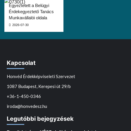
Egyeztetett a Belügyi
Érdekegyeztető Tanács
Munkavállalói oldala
2026-07-30
Kapcsolat
Honvéd Érdekképviseleti Szervezet
1087 Budapest, Kerepesi út 29/b
+36-1-450-0346
iroda@honvedesz.hu
Legutóbbi bejegyzések