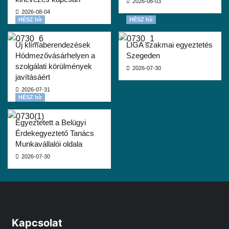
2026-08-03
2026-08-04
HÉSZ hír
HÉSZ hír
Új klímaberendezések
LIGA szakmai egyeztetés
Hódmezővásárhelyen a
Szegeden
szolgálati körülmények
2026-07-30
javításáért
2026-07-31
HÉSZ hír
Egyeztetett a Belügyi
Érdekegyeztető Tanács
Munkavállalói oldala
2026-07-30
Kapcsolat