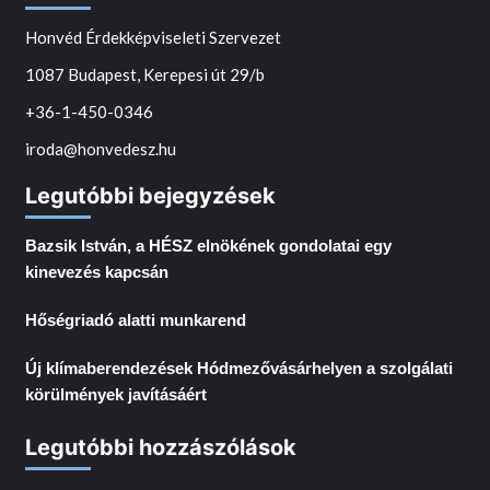
Honvéd Érdekképviseleti Szervezet
1087 Budapest, Kerepesi út 29/b
+36-1-450-0346
iroda@honvedesz.hu
Legutóbbi bejegyzések
Bazsik István, a HÉSZ elnökének gondolatai egy
kinevezés kapcsán
Hőségriadó alatti munkarend
Új klímaberendezések Hódmezővásárhelyen a szolgálati
körülmények javításáért
Legutóbbi hozzászólások