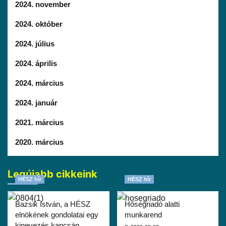
2024. november
2024. október
2024. július
2024. április
2024. március
2024. január
2021. március
2020. március
Legújabb cikkeink
HÉSZ hír
HÉSZ hír
Bazsik István, a HÉSZ
Hőségriadó alatti
elnökének gondolatai egy
munkarend
kinevezés kapcsán