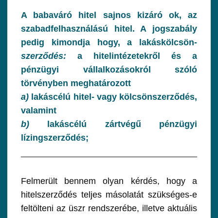
A babaváró hitel sajnos kizáró ok, az
szabadfelhasználású hitel. A jogszabály
pedig kimondja hogy, a lakáskölcsön
-
szerződés:
a hitelintézetekről és a
pénzügyi vállalkozásokról szóló
törvényben meghatározott
a)
lakáscélú hitel- vagy kölcsönszerződés,
valamint
b)
lakáscélú zártvégű pénzügyi
lízingszerződés;
Felmerült bennem olyan kérdés, hogy a
hitelszerződés teljes másolatát szükséges-e
feltölteni az üszr rendszerébe, illetve aktuális