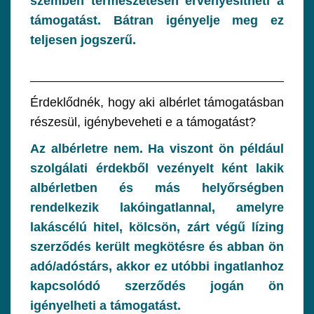
szemben természetesen érvényesítheti a
támogatást. Bátran igényelje meg ez
teljesen jogszerű.
Érdeklődnék, hogy aki albérlet támogatásban
részesül, igénybeveheti e a támogatást?
Az albérletre nem. Ha viszont ön például
szolgálati érdekből vezényelt ként lakik
albérletben és más helyőrségben
rendelkezik lakóingatlannal, amelyre
lakáscélú hitel, kölcsön, zárt végű lízing
szerződés került megkötésre és abban ön
adó/adóstárs, akkor ez utóbbi ingatlanhoz
kapcsolódó szerződés jogán ön
igényelheti a támogatást.