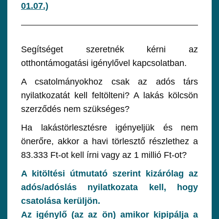
01.07.)
Segítséget szeretnék kérni az
otthontámogatási igénylővel kapcsolatban.
A csatolmányokhoz csak az adós társ
nyilatkozatát kell feltölteni? A lakás kölcsön
szerződés nem szükséges?
Ha lakástörlesztésre igényeljük és nem
önerőre, akkor a havi törlesztő részlethez a
83.333 Ft-ot kell írni vagy az 1 millió Ft-ot?
A kitöltési útmutató szerint kizárólag az
adós/adóslás nyilatkozata kell, hogy
csatolása kerüljön.
Az igénylő (az az ön) amikor kipipálja a