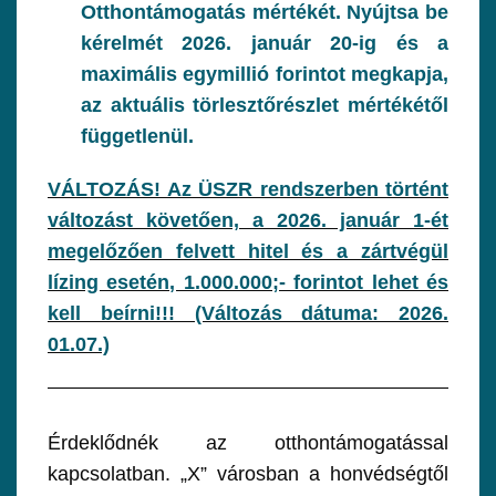
Otthontámogatás mértékét. Nyújtsa be
kérelmét 2026. január 20-ig és a
maximális egymillió forintot megkapja,
az aktuális törlesztőrészlet mértékétől
függetlenül.
VÁLTOZÁS! Az ÜSZR rendszerben történt
változást követően, a 2026. január 1-ét
megelőzően felvett hitel és a zártvégül
lízing esetén, 1.000.000;- forintot lehet és
kell beírni!!! (Változás dátuma: 2026.
01.07.)
Érdeklődnék az otthontámogatással
kapcsolatban. „X” városban a honvédségtől