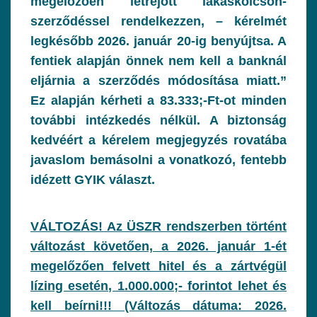
megelőzően létrejött lakáskölcsön-
szerződéssel rendelkezzen, – kérelmét
legkésőbb 2026. január 20-ig benyújtsa. A
fentiek alapján önnek nem kell a banknál
eljárnia a szerződés módosítása miatt.”
Ez alapján kérheti a 83.333;-Ft-ot minden
további intézkedés nélkül. A biztonság
kedvéért a kérelem megjegyzés rovatába
javaslom bemásolni a vonatkozó, fentebb
idézett GYIK választ.
VÁLTOZÁS! Az ÜSZR rendszerben történt
változást követően, a 2026. január 1-ét
megelőzően felvett hitel és a zártvégül
lízing esetén, 1.000.000;- forintot lehet és
kell beírni!!! (Változás dátuma: 2026.