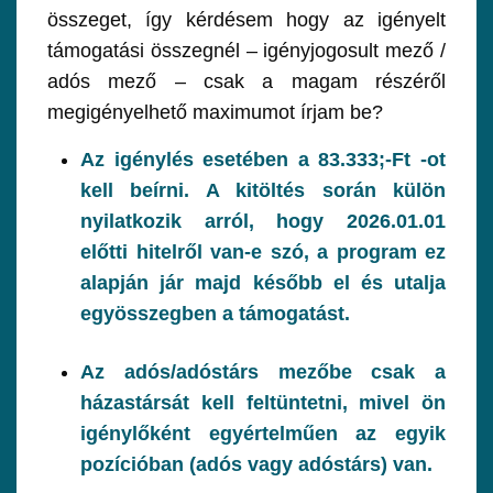
összeget, így kérdésem hogy az igényelt
támogatási összegnél – igényjogosult mező /
adós mező – csak a magam részéről
megigényelhető maximumot írjam be?
Az igénylés esetében a 83.333;-Ft -ot
kell beírni. A kitöltés során külön
nyilatkozik arról, hogy 2026.01.01
előtti hitelről van-e szó, a program ez
alapján jár majd később el és utalja
egyösszegben a támogatást.
Az adós/adóstárs mezőbe csak a
házastársát kell feltüntetni, mivel ön
igénylőként egyértelműen az egyik
pozícióban (adós vagy adóstárs) van.