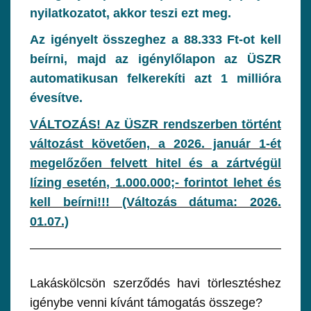
nyilatkozatot, akkor teszi ezt meg.
Az igényelt összeghez a 88.333 Ft-ot kell
beírni, majd az igénylőlapon az ÜSZR
automatikusan felkerekíti azt 1 millióra
évesítve.
VÁLTOZÁS! Az ÜSZR rendszerben történt
változást követően, a 2026. január 1-ét
megelőzően felvett hitel és a zártvégül
lízing esetén, 1.000.000;- forintot lehet és
kell beírni!!! (Változás dátuma: 2026.
01.07.)
Lakáskölcsön szerződés havi törlesztéshez
igénybe venni kívánt támogatás összege?