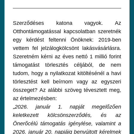
Szerződéses katona vagyok. Az
Otthontámogatással kapcsolatban szeretnék
egy kérdést feltenni Önöknek: 2019-ben
vettem fel jelzálogkölcsönt lakásvásárlásra.
Szeretném kérni az éves nettó 1 millió forint
támogatást törlesztés céljából, de nem
tudom, hogy a nyilatkozat kitöltésénél a havi
törlesztést kell beírnom vagy az egyszeri
összeget? Az alábbi szöveg tévesztett meg,
az értelmezésben:
„
2026. január 1. napját megelőzően
keletkezett kölcsönszerződés, és az
Önerőcélú
támogatás igénylése, valamint a
2026. január 20. napjáig benyújtott kérelmek