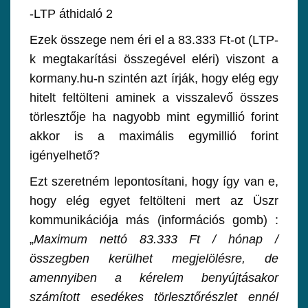
-LTP áthidaló 2
Ezek összege nem éri el a 83.333 Ft-ot (LTP-
k megtakarítási összegével eléri) viszont a
kormany.hu-n szintén azt írják, hogy elég egy
hitelt feltölteni aminek a visszalevő összes
törlesztője ha nagyobb mint egymillió forint
akkor is a maximális egymillió forint
igényelhető?
Ezt szeretném lepontosítani, hogy így van e,
hogy elég egyet feltölteni mert az Üszr
kommunikációja más (információs gomb) :
„
Maximum nettó 83.333 Ft / hónap /
összegben kerülhet megjelölésre, de
amennyiben a kérelem benyújtásakor
számított esedékes törlesztőrészlet ennél