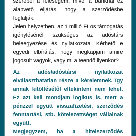
szerepel a feleségem, mivel a banknál ez
alapvető eljárás, hogy a szerződésbe
foglalják.
Jelen helyzetben, az 1 millió Ft-os támogatás
igénylésénél szükséges az adóstárs
beleegyezése és nyilatkozata. Kérhető e
egyedi elbírálás, hogy megkapjam amire
jogosult vagyok, vagy mi a teendő ilyenkor?
Az adós/adóstársi nyilatkozat
elválaszthatatlan része a kérelemnek, így
annak kitöltésétől eltekinteni nem lehet.
Ez azt kell mondjam logikus is, mert a
pénzzel együtt visszafizetési, szerződés
fenntartási, stb. kötelezettséget vállalnak
együtt.
Megjegyzem, ha a hitelszerződés