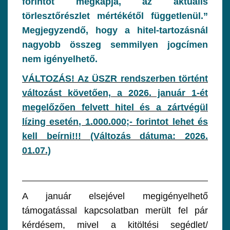
forintot megkapja, az aktuális
törlesztőrészlet mértékétől függetlenül.”
Megjegyzendő, hogy a hitel-tartozásnál
nagyobb összeg semmilyen jogcímen
nem igényelhető.
VÁLTOZÁS! Az ÜSZR rendszerben történt
változást követően, a 2026. január 1-ét
megelőzően felvett hitel és a zártvégül
lízing esetén, 1.000.000;- forintot lehet és
kell beírni!!! (Változás dátuma: 2026.
01.07.)
A január elsejével megigényelhető
támogatással kapcsolatban merült fel pár
kérdésem, mivel a kitöltési segédlet/